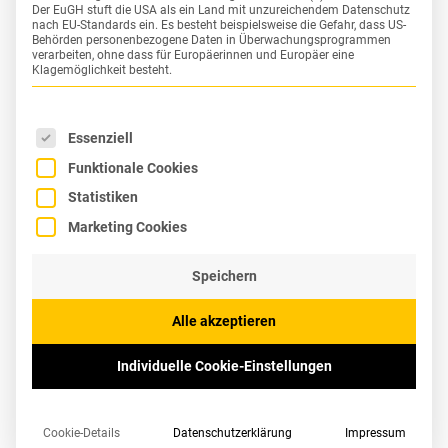
Der EuGH stuft die USA als ein Land mit unzureichendem Datenschutz
nach EU-Standards ein. Es besteht beispielsweise die Gefahr, dass US-
Behörden personenbezogene Daten in Überwachungsprogrammen
verarbeiten, ohne dass für Europäerinnen und Europäer eine
Klagemöglichkeit besteht.
Es folgt eine Liste der Service-Gruppen, für die eine Einw
Essenziell
Funktionale Cookies
Statistiken
NEUER MARKENAUFTRITT UND
Marketing Cookies
EMPLOYER BRANDING FÜR
HITZLER INGENIEURE.
Speichern
Alle akzeptieren
Mit 500 Mitarbeitern an 17 Standorten gehört
„HI“ zu den führenden Ingenieurbüros in
Individuelle Cookie-Einstellungen
Deutschland. Hand in Hand mit öffentlichen
und privaten Auftraggebern begleitet es die
Cookie-Details
Datenschutzerklärung
Impressum